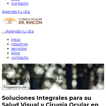
contacto
Agenda tu cita
Agenda tu cita
inicio
nosotros
servicios
blog
contacto
15% Dto en exámenes prequirúrgicos para cirugía
LASIK
S
Si pides tu cita desde nuestra página web
Programa tu cita
Soluciones Integrales para su
Salud Visual y Cirugía Ocular en