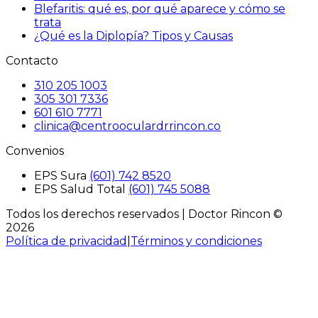
Blefaritis: qué es, por qué aparece y cómo se
trata
¿Qué es la Diplopía? Tipos y Causas
Contacto
310 205 1003
305 301 7336
601 610 7771
clinica@centrooculardrrincon.co
Convenios
EPS Sura
(601) 742 8520
EPS Salud Total
(601) 745 5088
Todos los derechos reservados |
Doctor Rincon
©
2026
Política de privacidad
|
Términos y condiciones